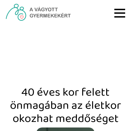
Ugrás a fő tartalomhoz
40 éves kor felett önma
40 éves kor felett
önmagában az életkor
okozhat meddőséget