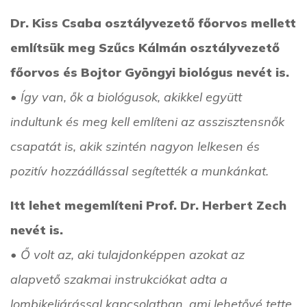
Dr. Kiss Csaba osztályvezető főorvos mellett
említsük meg Szűcs Kálmán osztályvezető
főorvos és Bojtor Gyöngyi biológus nevét is.
• Így van, ők a biológusok, akikkel együtt
indultunk és meg kell említeni az asszisztensnők
csapatát is, akik szintén nagyon lelkesen és
pozitív hozzáállással segítették a munkánkat.
Itt lehet megemlíteni Prof. Dr. Herbert Zech
nevét is.
• Ő volt az, aki tulajdonképpen azokat az
alapvető szakmai instrukciókat adta a
lombikeljárással kapcsolatban, ami lehetővé tette,