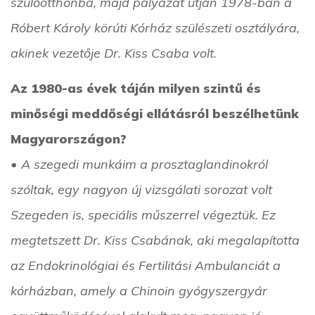
szülőotthonba, majd pályázat útján 1978-ban a
Róbert Károly körúti Kórház szülészeti osztályára,
akinek vezetője Dr. Kiss Csaba volt.
Az 1980-as évek táján milyen szintű és
minőségi meddőségi ellátásról beszélhetünk
Magyarországon?
• A szegedi munkáim a prosztaglandinokról
szóltak, egy nagyon új vizsgálati sorozat volt
Szegeden is, speciális műszerrel végeztük. Ez
megtetszett Dr. Kiss Csabának, aki megalapította
az Endokrinológiai és Fertilitási Ambulanciát a
kórházban, amely a Chinoin gyógyszergyár