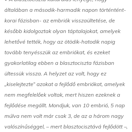
általában a második-harmadik napon történtént-
korai fázisban- az embriók visszaültetése, de
később kidolgoztak olyan táptalajokat, amelyek
lehetővé tették, hogy az ötödik-hatodik napig
tovább tenyésszük az embriókat, és ezeket
gyakorlatilag ebben a blasztociszta fázisban
ültessük vissza. A helyzet az volt, hogy ez
„kiselejtezte” azokat a fejlődő embriókat, amelyek
nem megfelelőek voltak, mert hiszen ezeknek a
fejlődése megállt. Mondjuk, van 10 embrió, 5 nap
múlva nem volt már csak 3, de az a három nagy
valószínűséggel, – mert blasztocisztává fejlődött –,