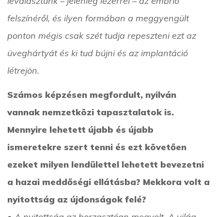
leválasztunk – jelenleg lézerrel – az embrió
felszínéről, és ilyen formában a meggyengült
ponton mégis csak szét tudja repeszteni ezt az
üveghártyát és ki tud bújni és az implantáció
létrejön.
Számos képzésen megfordult, nyilván
vannak nemzetközi tapasztalatok is.
Mennyire lehetett újabb és újabb
ismeretekre szert tenni és ezt követően
ezeket milyen lendülettel lehetett bevezetni
a hazai meddőségi ellátásba? Mekkora volt a
nyitottság az újdonságok felé?
• A nyitottság az borzasztóan megvolt. A világ