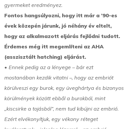
gyermeket eredményez.
Fontos hangsúlyozni, hogy itt már a ’90-es
évek közepén járunk, jó néhány év eltelt,
hogy az alkalmazott eljárás fejlődni tudott.
Érdemes még itt megemlíteni az AHA
(asszisztált hatching) eljárást.
• Ennek pedig az a lényege – bár ezt
mostanában kezdik vitatni –, hogy az embriót
körülveszi egy burok, egy üveghártya és bizonyos
körülmények között ebből a burokból, mint
„kiscsirke a tojásból”, nem tud kibújni az embrió.
Ezért elvékonyítjuk, egy vékony réteget