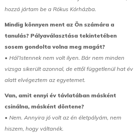
hozzá jártam be a Rókus Kórházba.
Mindig könnyen ment az Ön számára a
tanulás? Pályaválasztása tekintetében
sosem gondolta volna meg magát?
• Hál’Istennek nem volt ilyen. Bár nem minden
vizsga sikerült azonnal, de ettől függetlenül hat év
alatt elvégeztem az egyetemet.
Van, amit ennyi év távlatában másként
csinálna, másként döntene?
• Nem. Annyira jó volt az én életpályám, nem
hiszem, hogy váltanék.