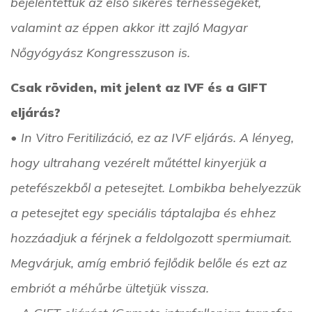
bejelentettük az első sikeres terhességeket,
valamint az éppen akkor itt zajló Magyar
Nőgyógyász Kongresszuson is.
Csak röviden, mit jelent az IVF és a GIFT
eljárás?
• In Vitro Feritilizáció, ez az IVF eljárás. A lényeg,
hogy ultrahang vezérelt műtéttel kinyerjük a
petefészekből a petesejtet. Lombikba behelyezzük
a petesejtet egy speciális táptalajba és ehhez
hozzáadjuk a férjnek a feldolgozott spermiumait.
Megvárjuk, amíg embrió fejlődik belőle és ezt az
embriót a méhűrbe ültetjük vissza.