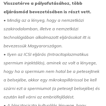
Visszatérve a pályafutásához, több
eljárásmód bevezetésében is részt vett.
• Mindig az a lényeg, hogy a nemzetközi
szakirodalomban, illetve a nemzetközi
technológiában alkalmazott eljárásokat itt is
bevezessük Magyarországon.
• Ilyen az ICSI eljárás (Intracitoplazmatikus
spermium injektálás), aminek az volt a lényege,
hogy ha a spermium nem hatol be a petesejtnek
a belsejébe, akkor egy mikrokapillárissal be kell
szúrni ezt a spermiumot (a petesejt belsejébe) és
ezután kell várni az embriófejlődést.
• A blasztociszta kulturálás lényege, hogy