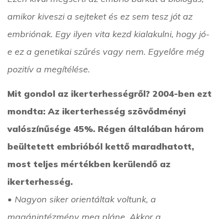
amikor kiveszi a sejteket és ez sem tesz jót az
embriónak. Egy ilyen vita kezd kialakulni, hogy jó-
e ez a genetikai szűrés vagy nem. Egyelőre még
pozitív a megítélése.
Mit gondol az ikerterhességről? 2004-ben ezt
mondta: Az ikerterhesség szövődményi
valószínűsége 45%. Régen általában három
beültetett embrióból kettő maradhatott,
most teljes mértékben kerülendő az
ikerterhesség.
• Nagyon siker orientáltak voltunk, a
magánintézmény meg pláne. Akkor a