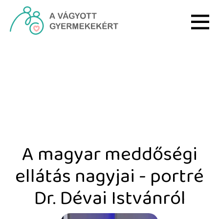
Ugrás a fő tartalomhoz
A magyar meddőségi ellát
A magyar meddőségi
ellátás nagyjai - portré
Dr. Dévai Istvánról