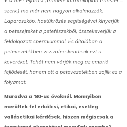
• A GIFT eljárást (Gamete intrafallopian transfer –
szerk.) ma már nem nagyon alkalmazzák.
Laparoszkóp, hastükrözés segítségével kinyerjük
a petesejteket a petefészekből, összekeverjük a
feldolgozott spermiummal. És általában a
petevezetékben visszafecskendezik ezt a
keveréket. Tehát nem várják meg az embrió
fejlődését, hanem ott a petevezetékben zajlik ez a
folyamat.
Maradva a ’80-as éveknél. Mennyiben
merültek fel erkölcsi, etikai, esetleg
vallásetikai kérdések, hiszen mégiscsak a
természet akaratával megyünk szembe?