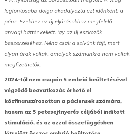
legfontosabb dolga akadályozta ezt időnként: a
pénz. Ezekhez az új eljárásokhoz megfelelő
anyagi háttér kellett, így az új eszközök
beszerzéséhez. Néha csak a szívünk fájt, mert
olyan árak voltak, amelyek számunkra nem voltak
megfizethetők.
2024-től nem csupán 5 embrió beültetésével
végződő beavatkozás érhető el
közfinanszírozottan a páciensek számára,
hanem az 5 petesejtnyerés céljából indított
stimuláció, és az azzal összefüggésben
létrejött összes embrió beültetése,