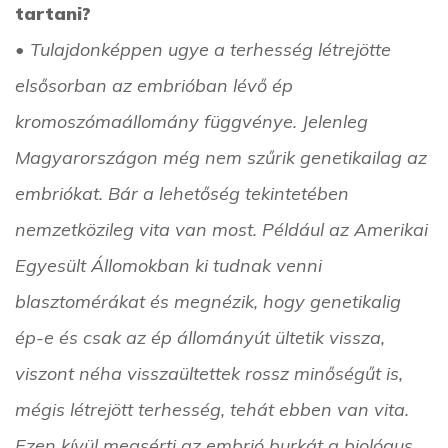
tartani?
• Tulajdonképpen ugye a terhesség létrejötte
elsősorban az embrióban lévő ép
kromoszómaállomány függvénye. Jelenleg
Magyarországon még nem szűrik genetikailag az
embriókat. Bár a lehetőség tekintetében
nemzetközileg vita van most. Például az Amerikai
Egyesült Állomokban ki tudnak venni
blasztomérákat és megnézik, hogy genetikalig
ép-e és csak az ép állományút ültetik vissza,
viszont néha visszaültettek rossz minőségűt is,
mégis létrejött terhesség, tehát ebben van vita.
Ezen kívül megsérti az embrió burkát a biológus,