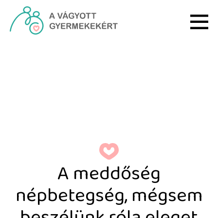
Ugrás a fő tartalomhoz
A meddőség népbetegség
A meddőség
népbetegség, mégsem
beszélünk róla eleget