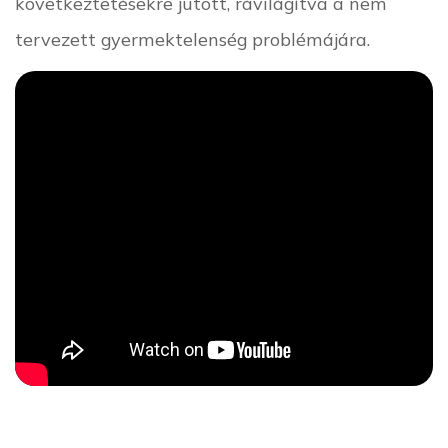
következtetésekre jutott, rávilágítva a nem
tervezett gyermektelenség problémájára.