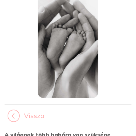
Vissza
A világnak több babára van szüksége