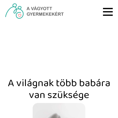
Ugrás a fő tartalomhoz
A világnak több babára 
A világnak több babára
van szüksége