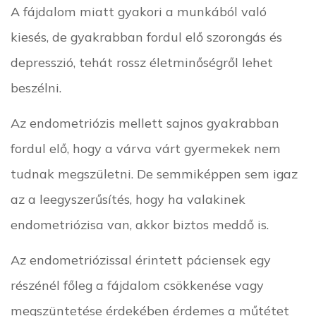
A fájdalom miatt gyakori a munkából való
kiesés, de gyakrabban fordul elő szorongás és
depresszió, tehát rossz életminőségről lehet
beszélni.
Az endometriózis mellett sajnos gyakrabban
fordul elő, hogy a várva várt gyermekek nem
tudnak megszületni. De semmiképpen sem igaz
az a leegyszerűsítés, hogy ha valakinek
endometriózisa van, akkor biztos meddő is.
Az endometriózissal érintett páciensek egy
részénél főleg a fájdalom csökkenése vagy
megszüntetése érdekében érdemes a műtétet