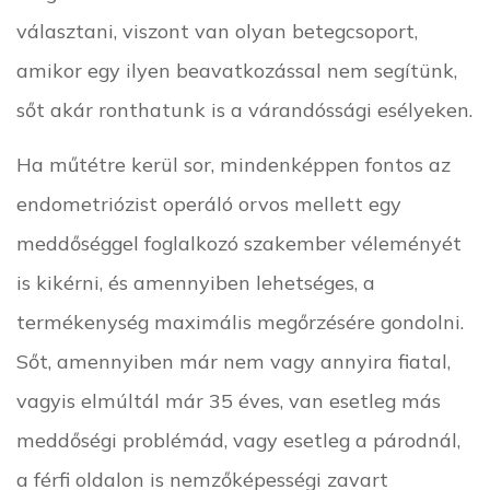
választani, viszont van olyan betegcsoport,
amikor egy ilyen beavatkozással nem segítünk,
sőt akár ronthatunk is a várandóssági esélyeken.
Ha műtétre kerül sor, mindenképpen fontos az
endometriózist operáló orvos mellett egy
meddőséggel foglalkozó szakember véleményét
is kikérni, és amennyiben lehetséges, a
termékenység maximális megőrzésére gondolni.
Sőt, amennyiben már nem vagy annyira fiatal,
vagyis elmúltál már 35 éves, van esetleg más
meddőségi problémád, vagy esetleg a párodnál,
a férfi oldalon is nemzőképességi zavart