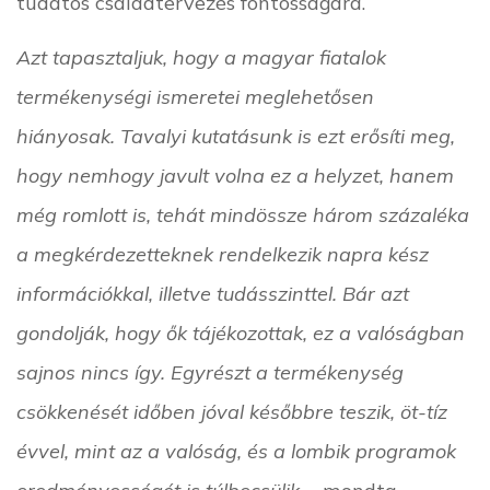
tudatos családtervezés fontosságára.
Azt tapasztaljuk, hogy a magyar fiatalok
termékenységi ismeretei meglehetősen
hiányosak. Tavalyi kutatásunk is ezt erősíti meg,
hogy nemhogy javult volna ez a helyzet, hanem
még romlott is, tehát mindössze három százaléka
a megkérdezetteknek rendelkezik napra kész
információkkal, illetve tudásszinttel. Bár azt
gondolják, hogy ők tájékozottak, ez a valóságban
sajnos nincs így. Egyrészt a termékenység
csökkenését időben jóval későbbre teszik, öt-tíz
évvel, mint az a valóság, és a lombik programok
eredményességét is túlbecsülik.
- mondta