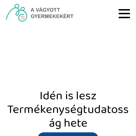
Ugrás a fő tartalomhoz
Idén is lesz Termékenys
Idén is lesz
Termékenységtudatoss
ág hete