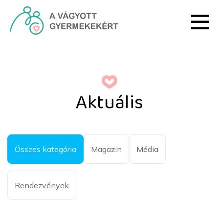
Ugrás a fő tartalomhoz
Képes beszámoló a Magya
Aktuális
Összes kategória
Magazin
Média
Rendezvények