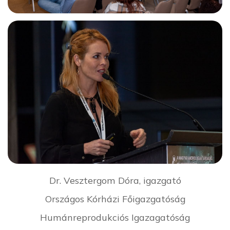
Dr. Vesztergom Dóra, igazgató
Országos Kórházi Főigazgatóság
Humánreprodukciós Igazagatóság