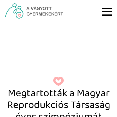
Ugrás a fő tartalomhoz
Megtartották a Magyar 
Megtartották a Magyar
Reprodukciós Társaság
éves szimpóziumát