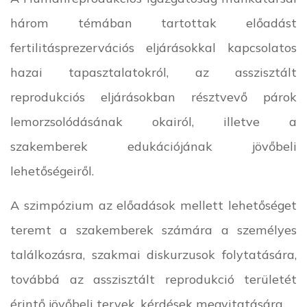
három témában tartottak előadást
fertilitásprezervációs eljárásokkal kapcsolatos
hazai tapasztalatokról, az asszisztált
reprodukciós eljárásokban résztvevő párok
lemorzsolódásának okairól, illetve a
szakemberek edukációjának jövőbeli
lehetőségeiről.
A szimpózium az előadások mellett lehetőséget
teremt a szakemberek számára a személyes
találkozásra, szakmai diskurzusok folytatására,
továbbá az asszisztált reprodukció területét
érintő jövőbeli tervek, kérdések megvitatására.