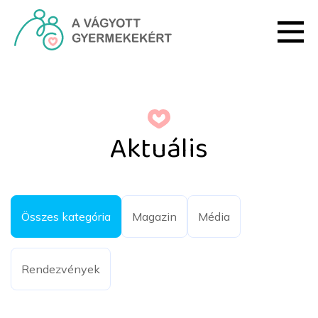
Ugrás a fő tartalomhoz
Aktuális - HRI
Aktuális
Összes kategória
Magazin
Média
Rendezvények