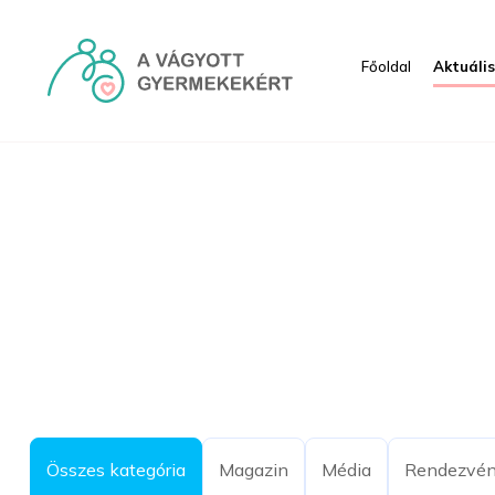
Ugrás a fő tartalomhoz
Főoldal
Aktuáli
Aktuális - HRI
Összes kategória
Magazin
Média
Rendezvé