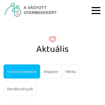
Ugrás a fő tartalomhoz
Aktuális - HRI
Aktuális
Összes kategória
Magazin
Média
Rendezvények