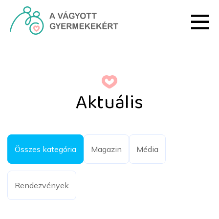
Ugrás a fő tartalomhoz
Aktuális - HRI
Aktuális
Összes kategória
Magazin
Média
Rendezvények