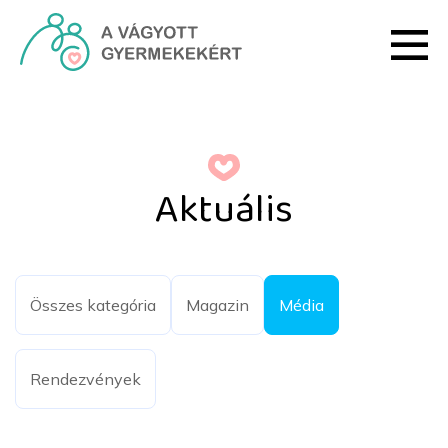
Ugrás a fő tartalomhoz
Aktuális - HRI
Aktuális
Összes kategória
Magazin
Média
Rendezvények