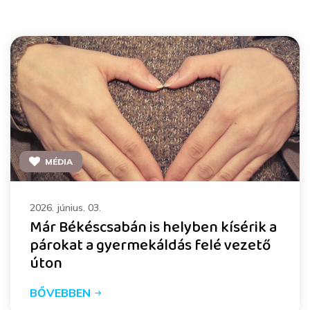
MÉDIA
2026. június. 03.
Már Békéscsabán is helyben kísérik a
párokat a gyermekáldás felé vezető
úton
BŐVEBBEN