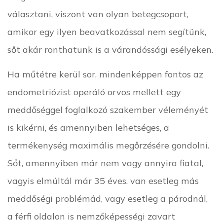
választani, viszont van olyan betegcsoport,
amikor egy ilyen beavatkozással nem segítünk,
sőt akár ronthatunk is a várandóssági esélyeken.
Ha műtétre kerül sor, mindenképpen fontos az
endometriózist operáló orvos mellett egy
meddőséggel foglalkozó szakember véleményét
is kikérni, és amennyiben lehetséges, a
termékenység maximális megőrzésére gondolni.
Sőt, amennyiben már nem vagy annyira fiatal,
vagyis elmúltál már 35 éves, van esetleg más
meddőségi problémád, vagy esetleg a párodnál,
a férfi oldalon is nemzőképességi zavart