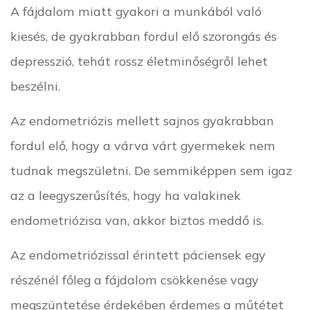
A fájdalom miatt gyakori a munkából való
kiesés, de gyakrabban fordul elő szorongás és
depresszió, tehát rossz életminőségről lehet
beszélni.
Az endometriózis mellett sajnos gyakrabban
fordul elő, hogy a várva várt gyermekek nem
tudnak megszületni. De semmiképpen sem igaz
az a leegyszerűsítés, hogy ha valakinek
endometriózisa van, akkor biztos meddő is.
Az endometriózissal érintett páciensek egy
részénél főleg a fájdalom csökkenése vagy
megszüntetése érdekében érdemes a műtétet