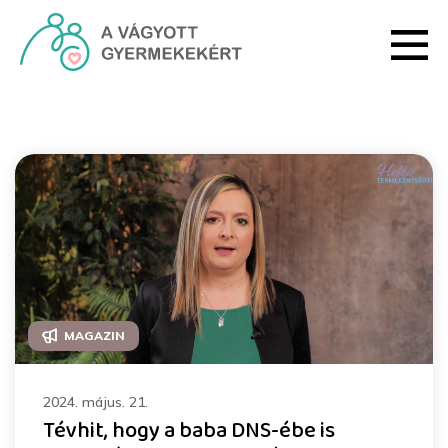
Ugrás a fő tartalomhoz
Rendezvények - HRI
MAGAZIN
2024. május. 21.
Tévhit, hogy a baba DNS-ébe is