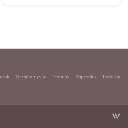
latok
Termékenység
Embriók
Kapcsolat
Tudástár