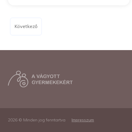
Következő
2026 © Minden jog fenntartva
Impresszum