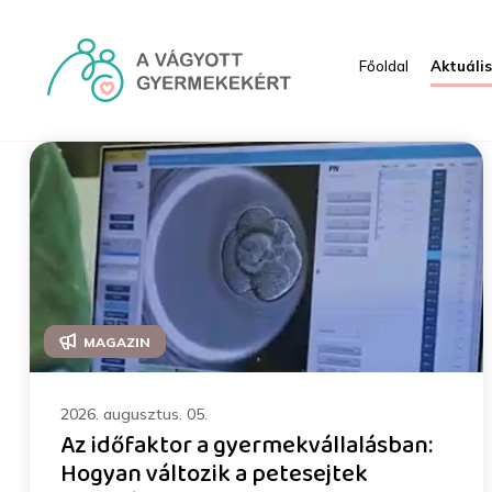
Ugrás a fő tartalomhoz
Főoldal
Aktuáli
Rendezvények - HRI
MAGAZIN
2026. augusztus. 05.
Az időfaktor a gyermekvállalásban:
Hogyan változik a petesejtek