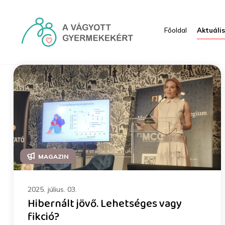
Ugrás a fő tartalomhoz
Főoldal
Aktuáli
Rendezvények - HRI
MAGAZIN
2025. július. 03.
Hibernált jövő. Lehetséges vagy
fikció?