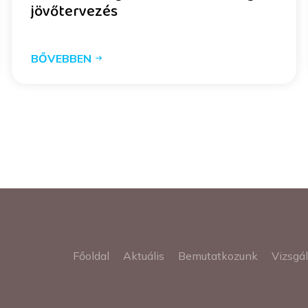
jövőtervezés
BŐVEBBEN
Főoldal
Aktuális
Bemutatkozunk
Vizsgá