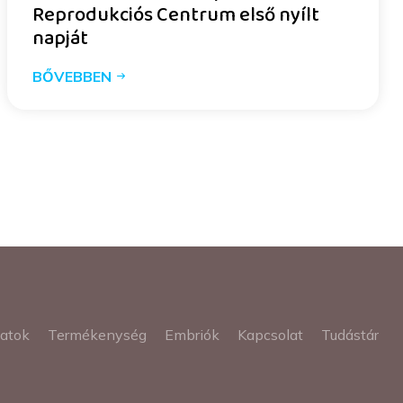
Reprodukciós Centrum első nyílt
napját
BŐVEBBEN
latok
Termékenység
Embriók
Kapcsolat
Tudástár