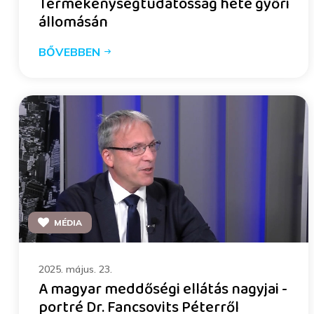
Termékenységtudatosság hete győri
állomásán
BŐVEBBEN
MÉDIA
2025. május. 23.
A magyar meddőségi ellátás nagyjai -
portré Dr. Fancsovits Péterről