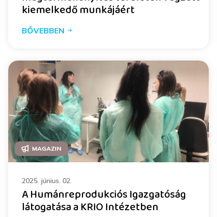
kiemelkedő munkájáért
BŐVEBBEN
MAGAZIN
2025. június. 02.
A Humánreprodukciós Igazgatóság
látogatása a KRIO Intézetben