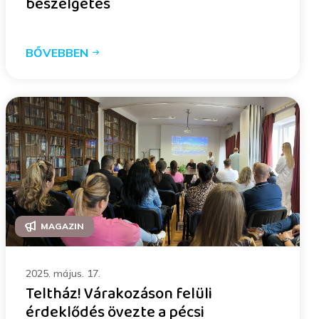
beszélgetés
BŐVEBBEN
MAGAZIN
2025. május. 17.
Teltház! Várakozáson felüli
érdeklődés övezte a pécsi