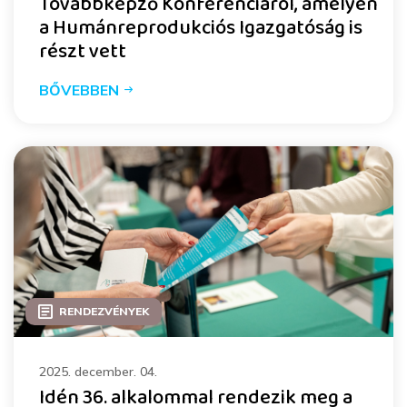
Továbbképző Konferenciáról, amelyen
a Humánreprodukciós Igazgatóság is
részt vett
BŐVEBBEN
RENDEZVÉNYEK
2025. december. 04.
Idén 36. alkalommal rendezik meg a