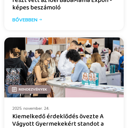
részt vett az idei BabaMama Expón -
képes beszámoló
BŐVEBBEN
RENDEZVÉNYEK
2025. november. 24.
Kiemelkedő érdeklődés övezte A
Vágyott Gyermekekért standot a