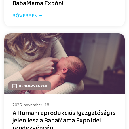
BabaMama Expón!
BŐVEBBEN
RENDEZVÉNYEK
2025. november. 18.
A Humánreprodukciós Igazgatóság is
jelen lesz a BabaMama Expo idei
rendezvényén!