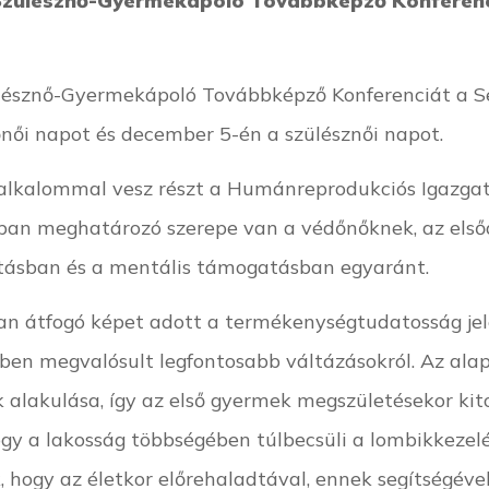
-Szülésznő-Gyermekápoló Továbbképző Konferen
ülésznő-Gyermekápoló Továbbképző Konferenciát a 
ői napot és december 5-én a szülésznői napot.
ső alkalommal vesz részt a Humánreprodukciós Igazga
an meghatározó szerepe van a védőnőknek, az elsődl
ításban és a mentális támogatásban egyaránt.
ban átfogó képet adott a termékenységtudatosság jel
ben megvalósult legfontosabb váltázásokról. Az ala
alakulása, így az első gyermek megszületésekor kito
ogy a lakosság többségében túlbecsüli a lombikkezelé
, hogy az életkor előrehaladtával, ennek segítségév