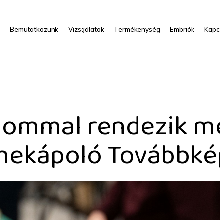
s
Bemutatkozunk
Vizsgálatok
Termékenység
Embriók
Kapc
ndezik meg a Védőnő-Szül
kalommal rendezik m
ekápoló Továbbké