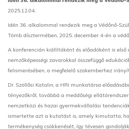
Idén 36. alkalommal rendezik meg a Védőnő
2025.12.04.
Idén 36. alkalommal rendezik meg a Védőnő-Sz
Tömb dísztermében, 2025. december 4-én a védőn
A konferencián kiállítóként és előadóként is el
nemzőképességi zavarokkal összefüggő edukációb
felismerésében, a megfelelő szakemberhez irány
Dr. Szöllősi Katalin, a HRI munkatársa előadásá
tényezőkről, továbbá a meddőségi ellátórendszer
nemzetközi és hazai gyermekvállalási tendenciák 
ismertette azt a kutatást is, amely kimutatta, h
termékenység csökkenését, így tévesen gondolják