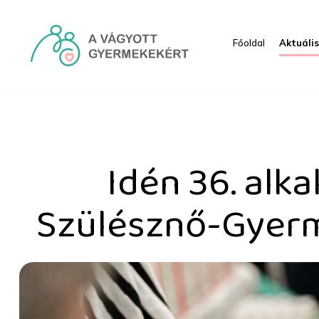
Ugrás a fő tartalomhoz
Főoldal
Aktuáli
Idén 36. alkalommal re
Idén 36. al
Szülésznő-Gyerm