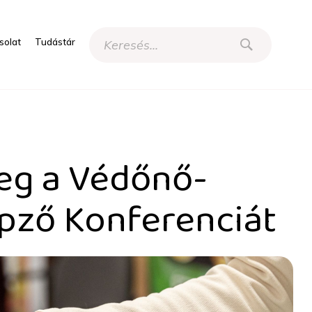
solat
Tudástár
észnő-Gyermekápoló Tová
eg a Védőnő-
pző Konferenciát