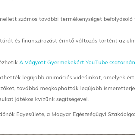
kor mellett számos további termékenységet befolyásoló
úrát és finanszírozást érintő változás történt az e
nézhetik
A Vágyott Gyermekekért YouTube csatorná
inthették legújabb animációs videóinkat, amelyek é
zőket, továbbá megkaphatták legújabb ismeretterjes
ukat játékos kvízünk segítségével.
Védőnők Egyesülete, a Magyar Egészségügyi Szakdol