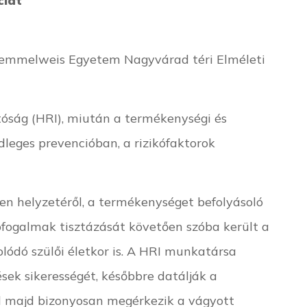
ciát
Semmelweis Egyetem Nagyvárad téri Elméleti
tóság (HRI), miután a termékenységi és
eges prevencióban, a rizikófaktorok
en helyzetéről, a termékenységet befolyásoló
pfogalmak tisztázását követően szóba került a
lódó szülői életkor is. A HRI munkatársa
sek sikerességét, későbbre datálják a
el majd bizonyosan megérkezik a vágyott