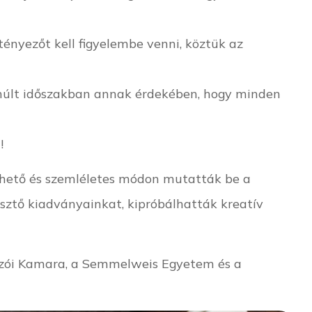
 tényezőt kell figyelembe venni, köztük az
lmúlt időszakban annak érdekében, hogy minden
n
!
rthető és szemléletes módon mutatták be a
ztő kiadványainkat, kipróbálhatták kreatív
gozói Kamara, a Semmelweis Egyetem és a