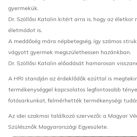
gyermekük.
Dr. Szöllősi Katalin kitért arra is, hogy az élet
életmódot is.
A meddőség mára népbetegség, így számos strukt
vágyott gyermek megszülethessen hazánkban.
Dr. Szöllősi Katalin előadását hamarosan vissza
A HRI standján az érdeklődők ezúttal is megtek
termékenységgel kapcsolatos legfontosabb ténye
fotósarkunkat, felmérhették termékenységi tudás
Az idei szakmai találkozó szervezői: a Magyar 
Szülésznők Magyarországi Egyesülete.