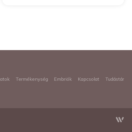
latok
Termékenység
Embriók
Kapcsolat
Tudástár