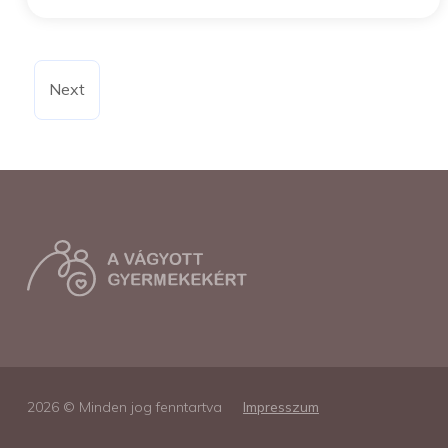
Next
2026 © Minden jog fenntartva
Impresszum