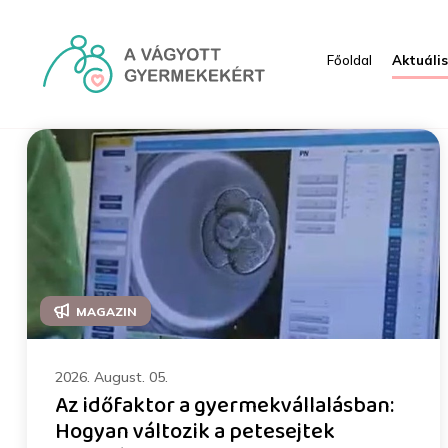
Skip to Main Content
Főoldal
Aktuáli
Média - HRI
MAGAZIN
2026. August. 05.
Az időfaktor a gyermekvállalásban:
Hogyan változik a petesejtek