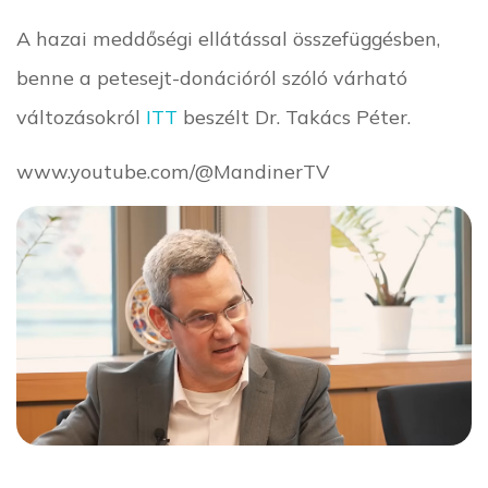
A hazai meddőségi ellátással összefüggésben,
benne a petesejt-donációról szóló várható
változásokról
ITT
beszélt Dr. Takács Péter.
www.youtube.com/@MandinerTV