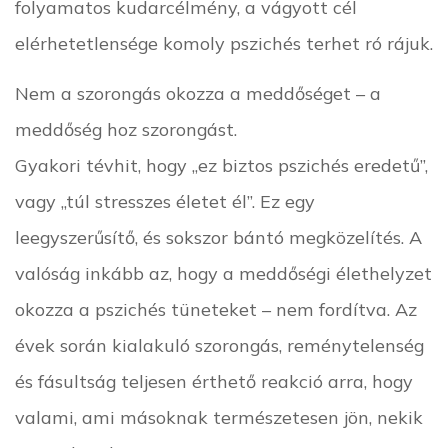
folyamatos kudarcélmény, a vágyott cél
elérhetetlensége komoly pszichés terhet ró rájuk.
Nem a szorongás okozza a meddőséget – a
meddőség hoz szorongást.
Gyakori tévhit, hogy „ez biztos pszichés eredetű”,
vagy „túl stresszes életet él”. Ez egy
leegyszerűsítő, és sokszor bántó megközelítés. A
valóság inkább az, hogy a meddőségi élethelyzet
okozza a pszichés tüneteket – nem fordítva. Az
évek során kialakuló szorongás, reménytelenség
és fásultság teljesen érthető reakció arra, hogy
valami, ami másoknak természetesen jön, nekik