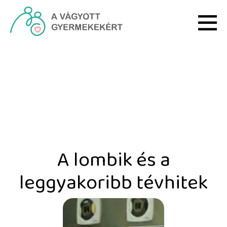
Ugrás a fő tartalomhoz
A lombik és a leggyakori
A lombik és a
leggyakoribb tévhitek