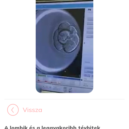
Vissza
A lombik és a leggyakoribb tévhitek