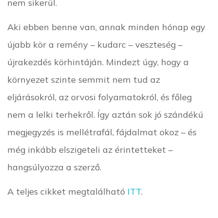
nem sikerül.
Aki ebben benne van, annak minden hónap egy
újabb kör a remény – kudarc – veszteség –
újrakezdés körhintáján. Mindezt úgy, hogy a
környezet szinte semmit nem tud az
eljárásokról, az orvosi folyamatokról, és főleg
nem a lelki terhekről. Így aztán sok jó szándékú
megjegyzés is mellétrafál, fájdalmat okoz – és
még inkább elszigeteli az érintetteket –
hangsúlyozza a szerző.
A teljes cikket megtalálható
ITT
.