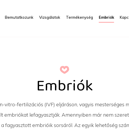
Bemutatkozunk
Vizsgálatok
Termékenység
Embriók
Kapc
Embriók
n-vitro-fertilizációs (IVF) eljáráson, vagyis mestersége
nált embriókat lefagyasztják. Amennyiben már nem szer
k a fagyasztott embrióik sorsáról. Az egyik lehetőség szá