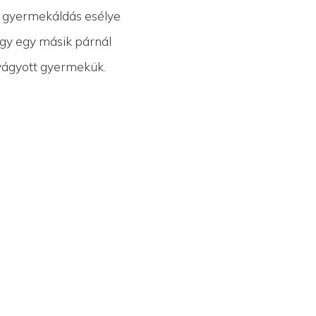
nő gyermekáldás esélye
így egy másik párnál
 vágyott gyermekük.