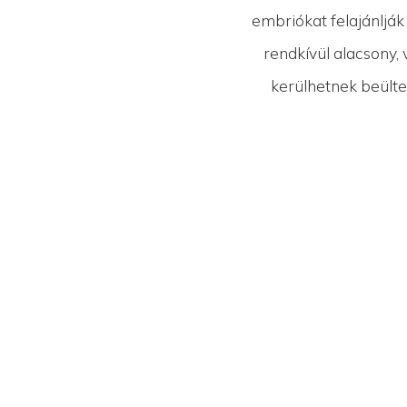
embriókat felajánlják
rendkívül alacsony,
kerülhetnek beülte