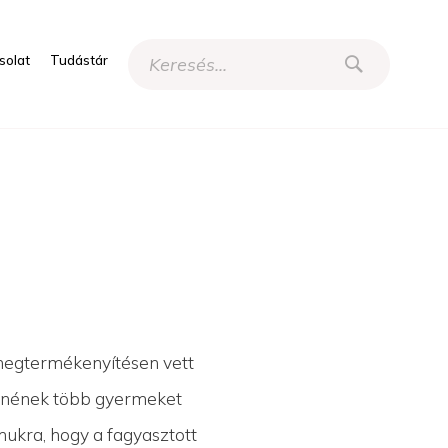
solat
Tudástár
s megtermékenyítésen vett
etnének több gyermeket
mukra, hogy a fagyasztott