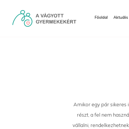
Ugrás a fő tartalomhoz
Főoldal
Aktuális
Embriók - HRI
Amikor egy pár sikeres i
részt, a fel nem hasz
vállalni, rendelkezhetne