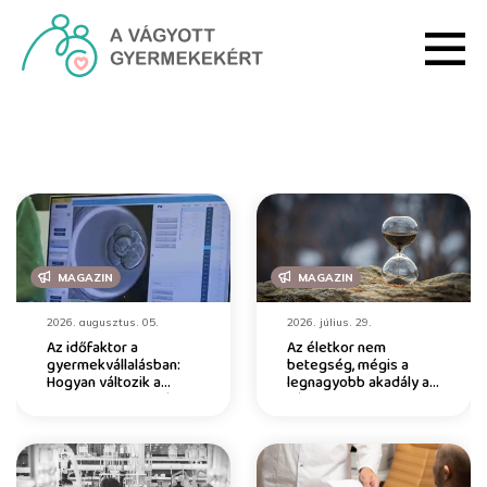
Ugrás a fő tartalomhoz
Főoldal - HRI
MAGAZIN
MAGAZIN
2026. augusztus. 05.
2026. július. 29.
Az időfaktor a
Az életkor nem
gyermekvállalásban:
betegség, mégis a
Hogyan változik a
legnagyobb akadály a
petesejtek minősége?
vágyott gyermek
érkezésekor