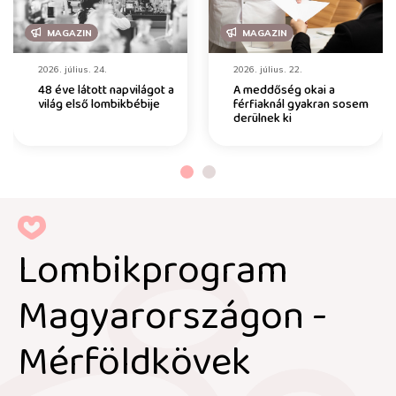
MAGAZIN
MAGAZIN
2026. július. 24.
2026. július. 22.
48 éve látott napvilágot a
A meddőség okai a
világ első lombikbébije
férfiaknál gyakran sosem
derülnek ki
Lombikprogram
Magyarországon -
Mérföldkövek