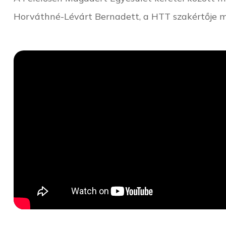
Horváthné-Lévárt Bernadett, a HTT szakértője me