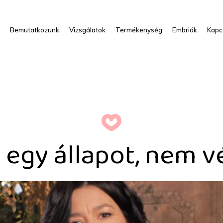
s
Bemutatkozunk
Vizsgálatok
Termékenység
Embriók
Kapc
apot, nem végleges diagnó
egy állapot, nem v