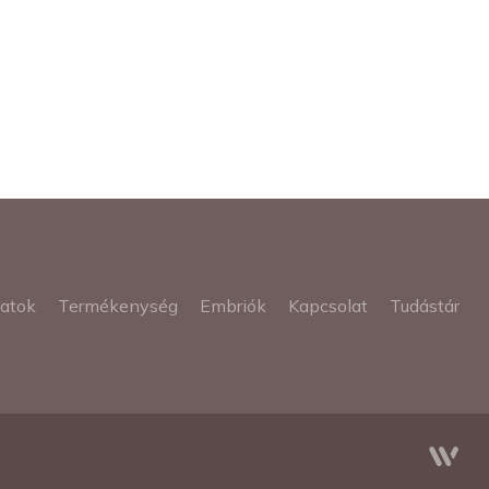
latok
Termékenység
Embriók
Kapcsolat
Tudástár