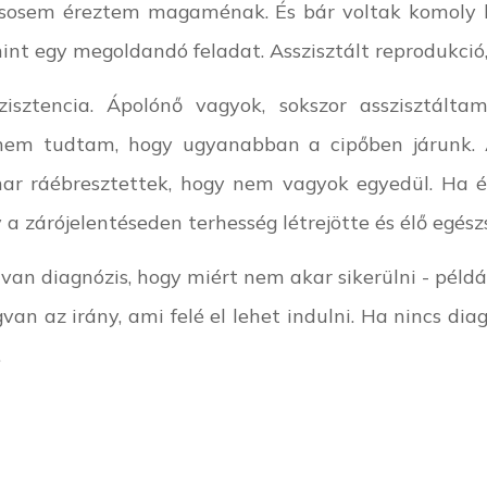
m, sosem éreztem magaménak. És bár voltak komoly 
nt egy megoldandó feladat. Asszisztált reprodukció,
zisztencia. Ápolónő vagyok, sokszor asszisztált
 nem tudtam, hogy ugyanabban a cipőben járunk. 
ar ráébresztettek, hogy nem vagyok egyedül. Ha é
 a zárójelentéseden terhesség létrejötte és élő egés
van diagnózis, hogy miért nem akar sikerülni - példá
van az irány, ami felé el lehet indulni. Ha nincs di
.