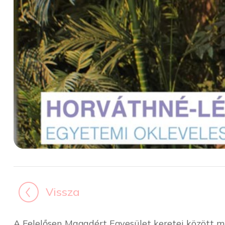
Vissza
A Felelősen Magadért Egyesület keretei között 