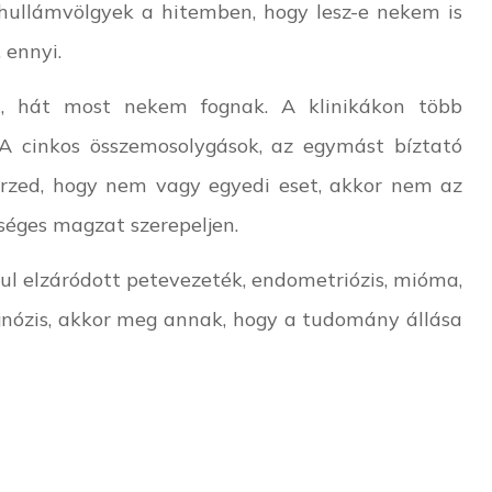
hullámvölgyek a hitemben, hogy lesz-e nekem is
 ennyi.
am, hát most nekem fognak. A klinikákon több
A cinkos összemosolygások, az egymást bíztató
rzed, hogy nem vagy egyedi eset, akkor nem az
zséges magzat szerepeljen.
ul elzáródott petevezeték, endometriózis, mióma,
agnózis, akkor meg annak, hogy a tudomány állása