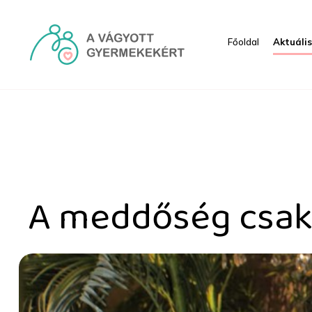
Ugrás a fő tartalomhoz
Főoldal
Aktuáli
A meddőség csak egy áll
A meddőség csak 