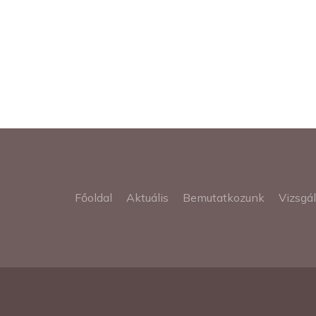
Főoldal
Aktuális
Bemutatkozunk
Vizsgá