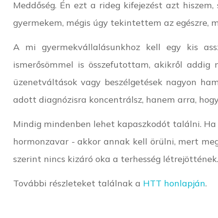
Meddőség. Én ezt a rideg kifejezést azt hisze
gyermekem, mégis úgy tekintettem az egészre, mi
A mi gyermekvállalásunkhoz kell egy kis ass
ismerősömmel is összefutottam, akikről addig
üzenetváltások vagy beszélgetések nagyon ham
adott diagnózisra koncentrálsz, hanem arra, hogy
Mindig mindenben lehet kapaszkodót találni. Ha 
hormonzavar - akkor annak kell örülni, mert meg
szerint nincs kizáró oka a terhesség létrejöttének
További részleteket találnak a
HTT honlapján
.