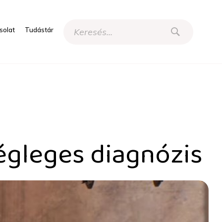
solat
Tudástár
zis - HRI
égleges diagnózis