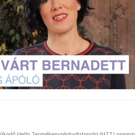
működő Hello Termékenységtudatosság (HTT) programb