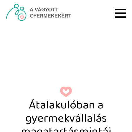
Ugrás a fő tartalomhoz
Átalakulóban a gyermekv
Átalakulóban a
gyermekvállalás
magatartásmintái