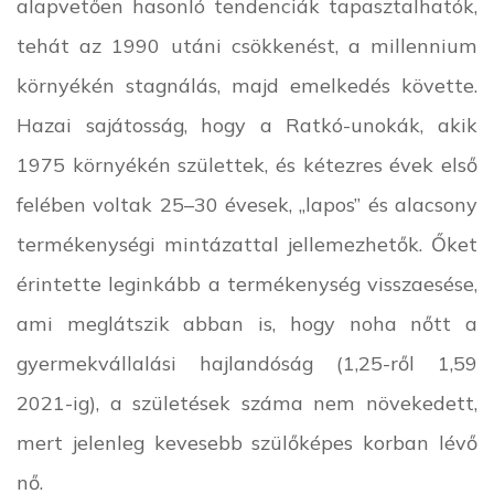
alapvetően hasonló tendenciák tapasztalhatók,
tehát az 1990 utáni csökkenést, a millennium
környékén stagnálás, majd emelkedés követte.
Hazai sajátosság, hogy a Ratkó-unokák, akik
1975 környékén születtek, és kétezres évek első
felében voltak 25–30 évesek, „lapos” és alacsony
termékenységi mintázattal jellemezhetők. Őket
érintette leginkább a termékenység visszaesése,
ami meglátszik abban is, hogy noha nőtt a
gyermekvállalási hajlandóság (1,25-ről 1,59
2021-ig), a születések száma nem növekedett,
mert jelenleg kevesebb szülőképes korban lévő
nő.