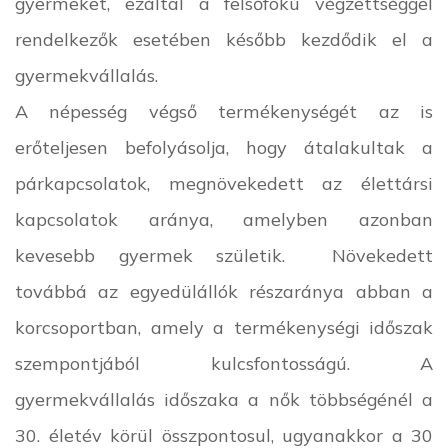
gyermeket, ezáltal a felsőfokú végzettséggel
rendelkezők esetében később kezdődik el a
gyermekvállalás.
A népesség végső termékenységét az is
erőteljesen befolyásolja, hogy átalakultak a
párkapcsolatok, megnövekedett az élettársi
kapcsolatok aránya, amelyben azonban
kevesebb gyermek születik. Növekedett
továbbá az egyedülállók részaránya abban a
korcsoportban, amely a termékenységi időszak
szempontjából kulcsfontosságú. A
gyermekvállalás időszaka a nők többségénél a
30. életév körül összpontosul, ugyanakkor a 30