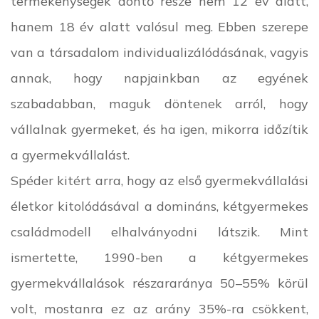
termékenységek döntő része nem 12 év alatt,
hanem 18 év alatt valósul meg. Ebben szerepe
van a társadalom individualizálódásának, vagyis
annak, hogy napjainkban az egyének
szabadabban, maguk döntenek arról, hogy
vállalnak gyermeket, és ha igen, mikorra időzítik
a gyermekvállalást.
Spéder kitért arra, hogy az első gyermekvállalási
életkor kitolódásával a domináns, kétgyermekes
családmodell elhalványodni látszik. Mint
ismertette, 1990-ben a kétgyermekes
gyermekvállalások részararánya 50–55% körül
volt, mostanra ez az arány 35%-ra csökkent,