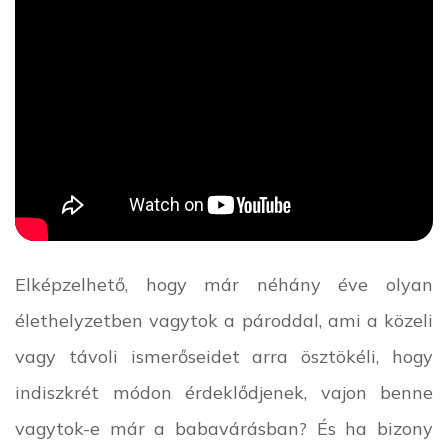
Elképzelhető, hogy már néhány éve olyan
élethelyzetben vagytok a pároddal, ami a közeli
vagy távoli ismerőseidet arra ösztökéli, hogy
indiszkrét módon érdeklődjenek, vajon benne
vagytok-e már a babavárásban? És ha bizony