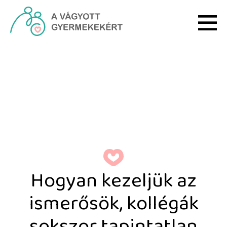
Ugrás a fő tartalomhoz
Hogyan kezeljük az ismer
Hogyan kezeljük az
ismerősök, kollégák
sokszor tapintatlan