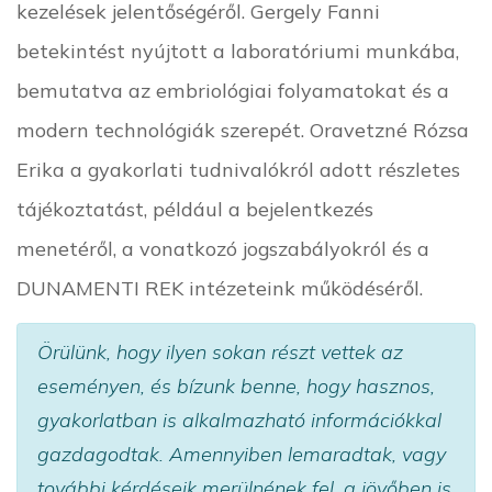
kezelések jelentőségéről. Gergely Fanni
betekintést nyújtott a laboratóriumi munkába,
bemutatva az embriológiai folyamatokat és a
modern technológiák szerepét. Oravetzné Rózsa
Erika a gyakorlati tudnivalókról adott részletes
tájékoztatást, például a bejelentkezés
menetéről, a vonatkozó jogszabályokról és a
DUNAMENTI REK intézeteink működéséről.
Örülünk, hogy ilyen sokan részt vettek az
eseményen, és bízunk benne, hogy hasznos,
gyakorlatban is alkalmazható információkkal
gazdagodtak. Amennyiben lemaradtak, vagy
további kérdéseik merülnének fel, a jövőben is