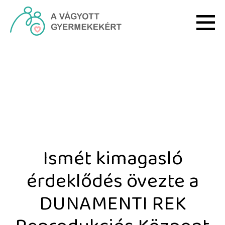
Ugrás a fő tartalomhoz
Ismét kimagasló érdeklő
Ismét kimagasló
érdeklődés övezte a
DUNAMENTI REK