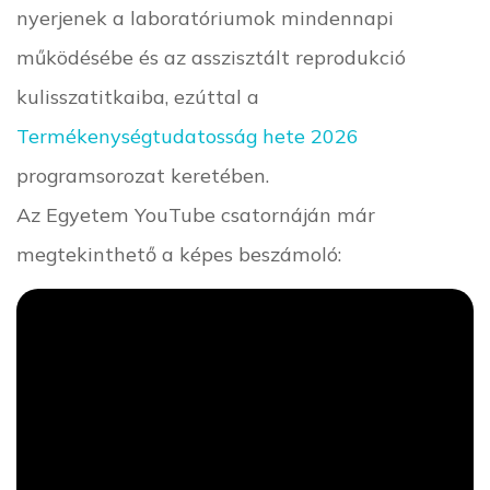
nyerjenek a laboratóriumok mindennapi
működésébe és az asszisztált reprodukció
kulisszatitkaiba, ezúttal a
Termékenységtudatosság hete 2026
programsorozat keretében.
Az Egyetem YouTube csatornáján már
megtekinthető a képes beszámoló: