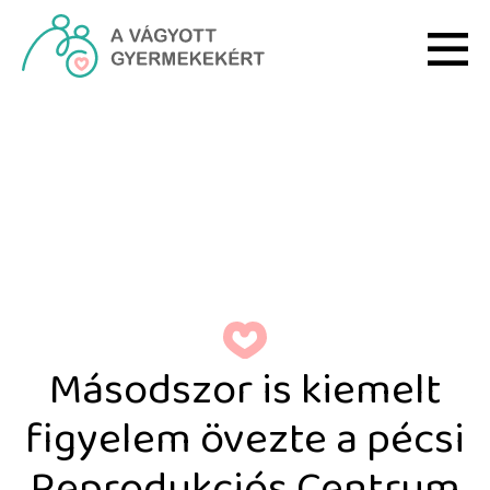
Ugrás a fő tartalomhoz
Másodszor is kiemelt fig
Másodszor is kiemelt
figyelem övezte a pécsi
Reprodukciós Centrum