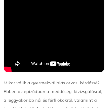
Mikor válik a gyermekvállalás orvosi kérdéssé?
Ebben az epizódban a meddőségi kivizsgálásról,
a leggyakoribb női és férfi okokról, valamint a