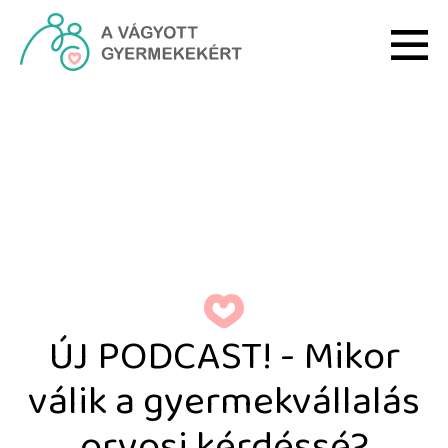
Ugrás a fő tartalomhoz
Meddőségi ellátással kap
ÚJ PODCAST! - Mikor
válik a gyermekvállalás
orvosi kérdéssé?