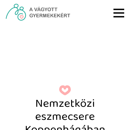
Ugrás a fő tartalomhoz
Nemzetközi eszmecsere
Nemzetközi
eszmecsere
Koppenhágában