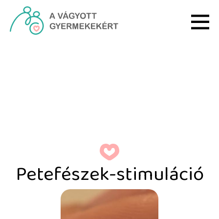
Ugrás a fő tartalomhoz
Petefészek-stimuláció -
Petefészek-stimuláció