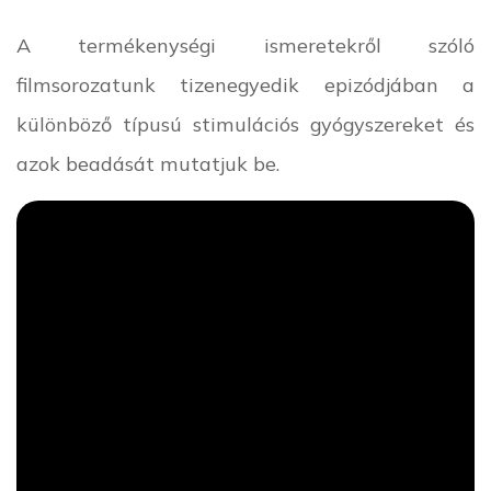
A termékenységi ismeretekről szóló
filmsorozatunk tizenegyedik epizódjában a
különböző típusú stimulációs gyógyszereket és
azok beadását mutatjuk be.