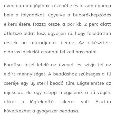
üveg gumidugójának közepébe és lassan nyomja
bele a folyadékot, ügyelve a buborékképződés
elkerülésére. Rázza össze, a por kb. 2 perc alatt
átlátszó oldat lesz, ügyeljen rá, hogy feloldatlan
részek ne maradjanak benne. Az elkészített
oldatos injekciót azonnal fel kell használni.
Fordítsa fejjel lefelé az üveget és szívja fel az
előírt mennyiséget. A beadáshoz szükséges a tű
cseréje egy új, steril beadó tűre. Légtelenítse az
injekciót. Ha egy csepp megjelenik a tű végén,
akkor a légtelenítés sikeres volt. Ezután
következhet a gyógyszer beadása.