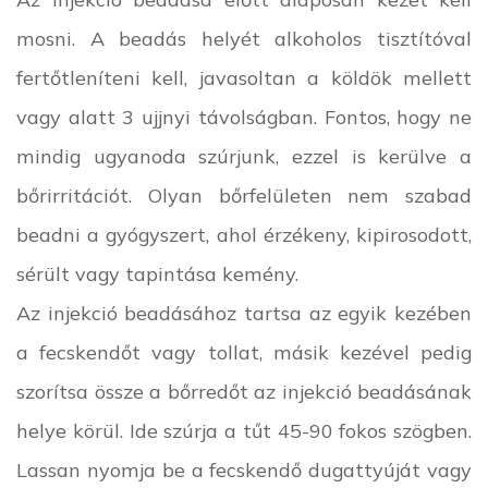
mosni. A beadás helyét alkoholos tisztítóval
fertőtleníteni kell, javasoltan a köldök mellett
vagy alatt 3 ujjnyi távolságban. Fontos, hogy ne
mindig ugyanoda szúrjunk, ezzel is kerülve a
bőrirritációt. Olyan bőrfelületen nem szabad
beadni a gyógyszert, ahol érzékeny, kipirosodott,
sérült vagy tapintása kemény.
Az injekció beadásához tartsa az egyik kezében
a fecskendőt vagy tollat, másik kezével pedig
szorítsa össze a bőrredőt az injekció beadásának
helye körül. Ide szúrja a tűt 45-90 fokos szögben.
Lassan nyomja be a fecskendő dugattyúját vagy