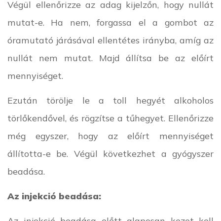
Végül ellenőrizze az adag kijelzőn, hogy nullát
mutat-e. Ha nem, forgassa el a gombot az
óramutató járásával ellentétes irányba, amíg az
nullát nem mutat. Majd állítsa be az előírt
mennyiséget.
Ezután törölje le a toll hegyét alkoholos
törlőkendővel, és rögzítse a tűhegyet. Ellenőrizze
még egyszer, hogy az előírt mennyiséget
állította-e be. Végül következhet a gyógyszer
beadása.
Az injekció beadása:
Az injekció beadása előtt alaposan kezet kell