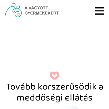
Ugrás a fő tartalomhoz
Tovább korszerűsödik a 
Tovább korszerűsödik a
meddőségi ellátás