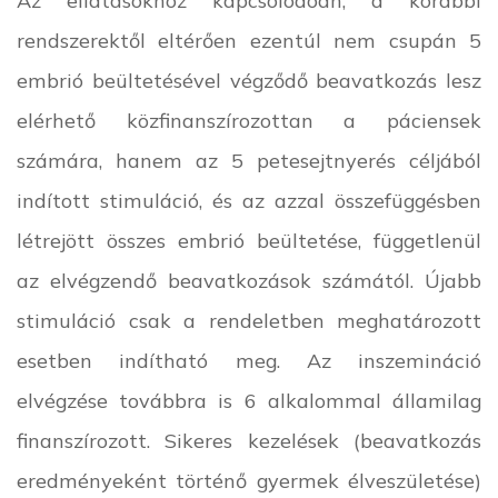
rendszerektől eltérően ezentúl nem csupán 5
embrió beültetésével végződő beavatkozás lesz
elérhető közfinanszírozottan a páciensek
számára, hanem az 5 petesejtnyerés céljából
indított stimuláció, és az azzal összefüggésben
létrejött összes embrió beültetése, függetlenül
az elvégzendő beavatkozások számától. Újabb
stimuláció csak a rendeletben meghatározott
esetben indítható meg. Az inszemináció
elvégzése továbbra is 6 alkalommal államilag
finanszírozott. Sikeres kezelések (beavatkozás
eredményeként történő gyermek élveszületése)