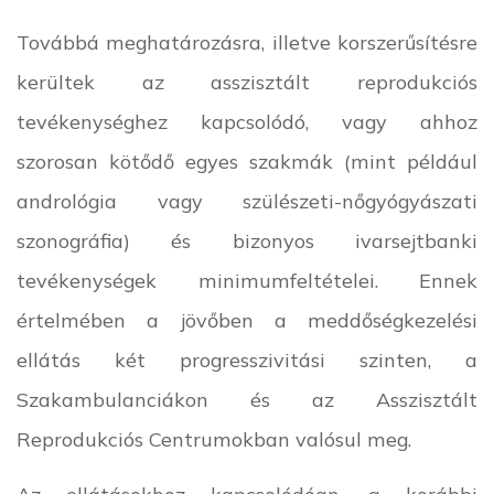
Továbbá meghatározásra, illetve korszerűsítésre
kerültek az asszisztált reprodukciós
tevékenységhez kapcsolódó, vagy ahhoz
szorosan kötődő egyes szakmák (mint például
andrológia vagy szülészeti-nőgyógyászati
szonográfia) és bizonyos ivarsejtbanki
tevékenységek minimumfeltételei. Ennek
értelmében a jövőben a meddőségkezelési
ellátás két progresszivitási szinten, a
Szakambulanciákon és az Asszisztált
Reprodukciós Centrumokban valósul meg.
Az ellátásokhoz kapcsolódóan, a korábbi