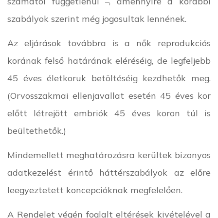
számától függetlenül –, amennyire a korábbi
szabályok szerint még jogosultak lennének.
Az eljárások továbbra is a nők reprodukciós
korának felső határának eléréséig, de legfeljebb
45 éves életkoruk betöltéséig kezdhetők meg.
(Orvosszakmai ellenjavallat esetén 45 éves kor
előtt létrejött embriók 45 éves koron túl is
beültethetők.)
Mindemellett meghatározásra kerültek bizonyos
adatkezelést érintő háttérszabályok az előre
leegyeztetett koncepcióknak megfelelően.
A Rendelet végén foglalt eltérések kivételével a