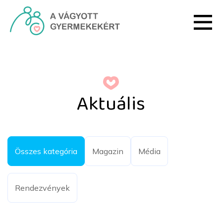
Ugrás a fő tartalomhoz
Változások a meddőségi 
Aktuális
Összes kategória
Magazin
Média
Rendezvények