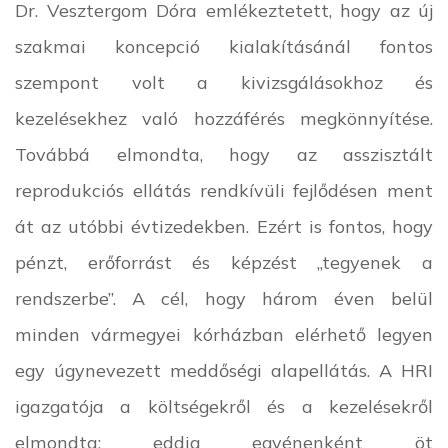
Dr. Vesztergom Dóra emlékeztetett, hogy az új
szakmai koncepció kialakításánál fontos
szempont volt a kivizsgálásokhoz és
kezelésekhez való hozzáférés megkönnyítése.
Továbbá elmondta, hogy az asszisztált
reprodukciós ellátás rendkívüli fejlődésen ment
át az utóbbi évtizedekben. Ezért is fontos, hogy
pénzt, erőforrást és képzést „tegyenek a
rendszerbe”. A cél, hogy három éven belül
minden vármegyei kórházban elérhető legyen
egy úgynevezett meddőségi alapellátás. A HRI
igazgatója a költségekről és a kezelésekről
elmondta: eddig egyénenként öt