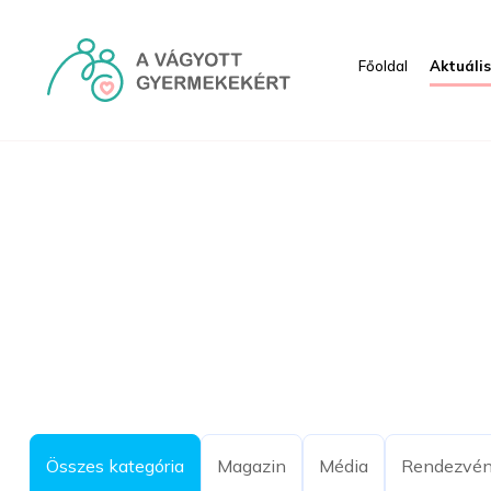
Ugrás a fő tartalomhoz
Főoldal
Aktuáli
Aktuális - HRI
Összes kategória
Magazin
Média
Rendezvé