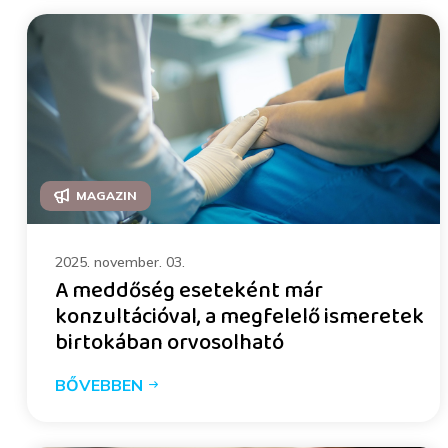
MAGAZIN
2025. november. 03.
A meddőség eseteként már
konzultációval, a megfelelő ismeretek
birtokában orvosolható
BŐVEBBEN