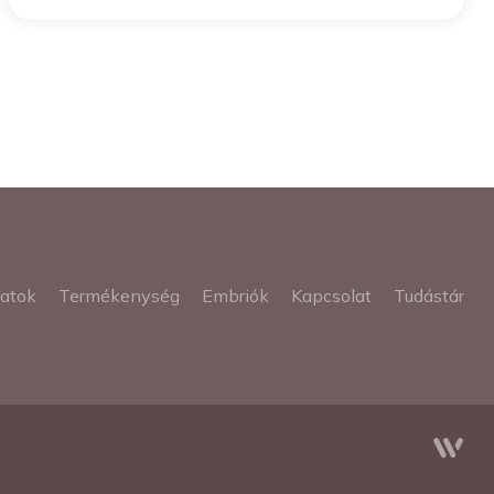
latok
Termékenység
Embriók
Kapcsolat
Tudástár