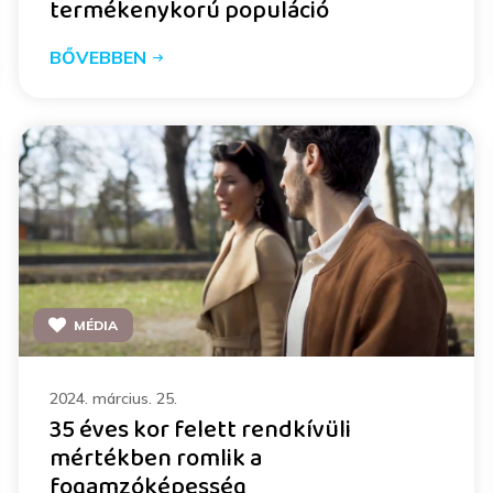
termékenykorú populáció
BŐVEBBEN
MÉDIA
2024. március. 25.
35 éves kor felett rendkívüli
mértékben romlik a
fogamzóképesség