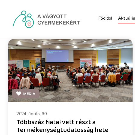
Ugrás a fő tartalomhoz
Főoldal
Aktuáli
Média - HRI
MÉDIA
2024. április. 30.
Többszáz fiatal vett részt a
Termékenységtudatosság hete