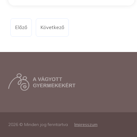
Előző
Következő
2026 © Minden jog fenntartva
Impresszum