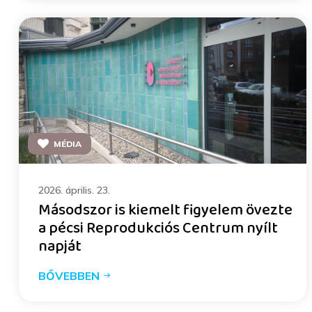
MÉDIA
2026. április. 23.
Másodszor is kiemelt figyelem övezte
a pécsi Reprodukciós Centrum nyílt
napját
BŐVEBBEN