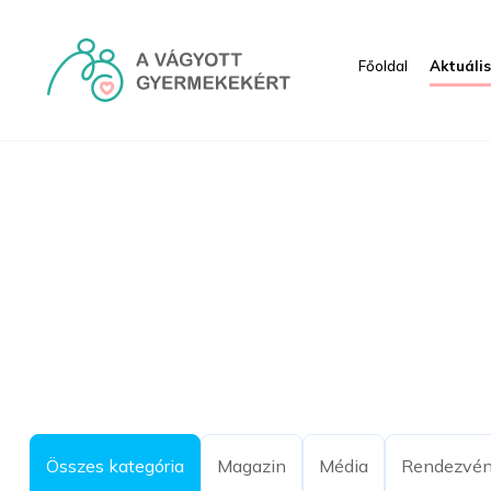
Ugrás a fő tartalomhoz
Főoldal
Aktuáli
Aktuális - HRI
Összes kategória
Magazin
Média
Rendezvé